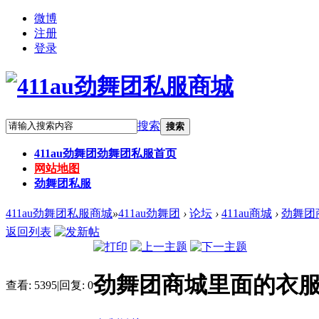
微博
注册
登录
搜索
搜索
411au劲舞团
劲舞团私服首页
网站地图
劲舞团私服
411au劲舞团私服商城
»
411au劲舞团
›
论坛
›
411au商城
›
劲舞团
返回列表
劲舞团商城里面的衣服有
查看:
5395
|
回复:
0