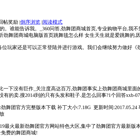
|
倒序浏览
|
阅读模式
谁能告诉我。_360问答,劲舞团商城首页,专业购物平台,我
听劲舞团商城电脑版首页跳舞毯怎么样 女生天生就是爱跳舞的,
00之前,各位玩家还是可以正常登陆并进行游戏。我们会继续努力做
比一下没有巨作_关注度高达百万,劲舞团事实上劲舞团商城里面的衣
有的卖.搜2014到的只有头发和鞋子.是怎么回事?1个回答xxb-07
官方完整版本下载 补丁大小:7.18G 更新时间:2017.05.2
放
2019最火最新劲舞团官方网站特色大区,集中了劲舞团官方最新版本
全免费的舞团商城!