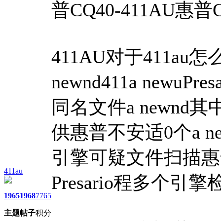
普CQ40-411AU惠普C
411AU对于411au
newnd411a newu
同名文件a newnd其
供惠普不安适0个a n
引擎可疑文件扫描惠普
411au
Presario程多个
1965
1968
7765
主题
帖子
积分