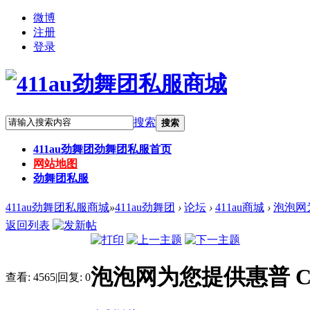
微博
注册
登录
搜索
搜索
411au劲舞团
劲舞团私服首页
网站地图
劲舞团私服
411au劲舞团私服商城
»
411au劲舞团
›
论坛
›
411au商城
›
泡泡网为您
返回列表
泡泡网为您提供惠普 Compa
查看:
4565
|
回复:
0